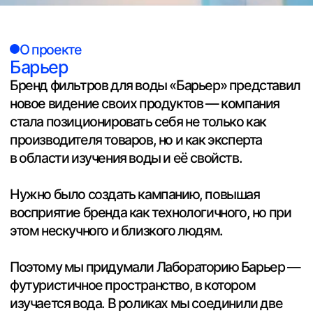
производителя товаров, но и как эксперта
в области изучения воды и её свойств.
Нужно было создать кампанию, повышая
восприятие бренда как технологичного, но при
этом нескучного и близкого людям.
Поэтому мы придумали Лабораторию Барьер —
футуристичное пространство, в котором
изучается вода. В роликах мы соединили две
«вселенные»: обычный дом и футуристичную
лабораторию, чтобы показать близость
технологий Барьера к человеческим
потребностям и запросам.
Самый масштабный этап проекта — постройка
лаборатории. Хай-тек, будущее
и нанотехнологии. Главное, что приходилось
учитывать продакшну в процессе работы —
необходимость оставить декорации после
съёмок для их дальнейшей «жизни».
Промо