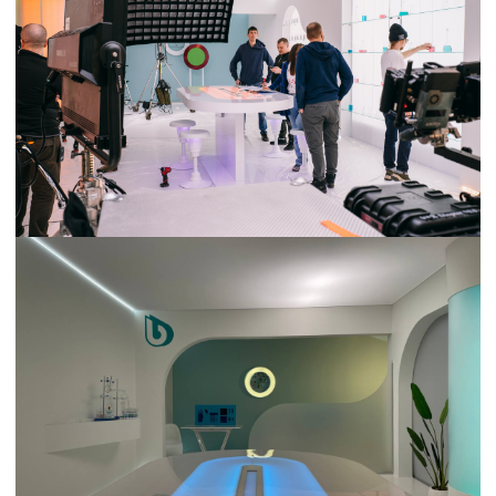
— Разработка креатива (кампания 360,
видео, спецпроекты, OOH, нейминг,
слоганы, спецпроекты, блоги, диджитал)
— Выступления и воркшопы (онлайн
и офлайн-конференции, ивенты,
подкасты)
— Консалтинг (креатив, контент, соцсети,
блогинг)
TG
НЕЛЬЗЯГРАМ*
TG CHANNEL
© 2024 Michael Vishnevsky. Все права защищены.