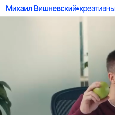
Михаил Вишневский
креативный д