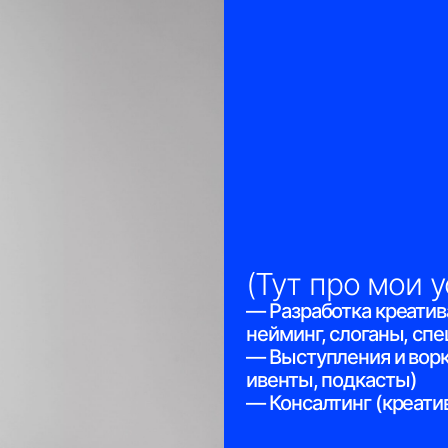
(Тут про мои услуги)
— Разработка креатива (кампания
нейминг, слоганы, спецпроекты, б
— Выступления и воркшопы (онла
ивенты, подкасты)
— Консалтинг (креатив, контент, с
TG
НЕЛЬЗЯГРАМ*
TG CHAN