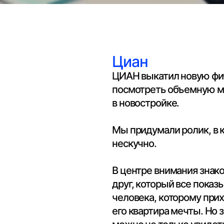
Циан
ЦИАН выкатил новую фичу — 3D-тур
посмотреть объемную модель квар
в новостройке.
Мы придумали ролик, в котором расс
нескучно.
В центре внимания знакомая всем ист
друг, который все показывает «на па
человека, которому приходится объя
его квартира мечты. Но зачем? Вед
можно не только увидеть самому, но 