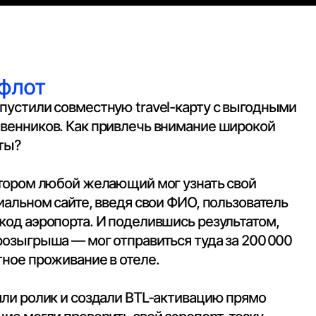
местную travel-карту с выгодными
Как привлечь внимание широкой
й желающий мог узнать свой
те, введя свои ФИО, пользователь
та. И поделившись результатом,
 мог отправиться туда за 200 000
ание в отеле.
 создали BTL-активацию прямо
роверить свой аэропорт-тезку
 свой аэропорт-тезку, в 3 раза
и 246%. Проект собрал 6
Tagline, Proba Awards и др.)