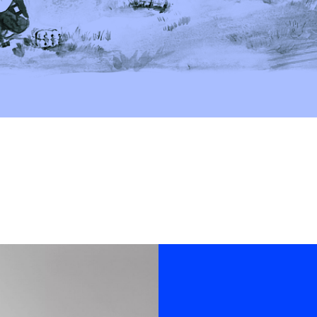
(Тут про мои услуги)
— Разработка креатива (кампания
нейминг, слоганы, спецпроекты, б
— Выступления и воркшопы (онла