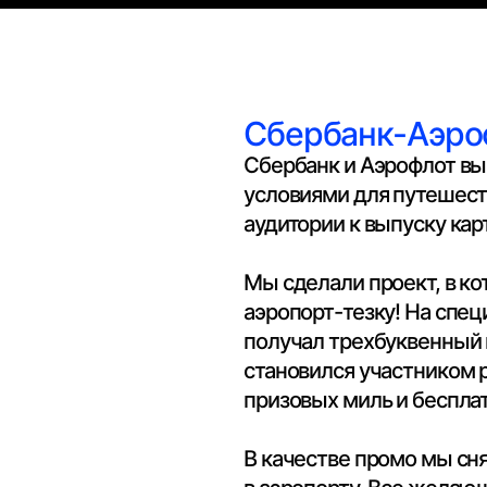
Сбербанк-Аэрофлот
Сбербанк и Аэрофлот выпустили сов
условиями для путешественников. 
аудитории к выпуску карты?
Мы сделали проект, в котором любо
аэропорт-тезку! На специальном сай
получал трехбуквенный код аэропор
становился участником розыгрыша —
призовых миль и бесплатное прожив
В качестве промо мы сняли ролик и
в аэропорту. Все желающие могли п
и отправиться к нему.
В итоге более 600 000 человек узнало
вырос выпуск карт, а ROMI составил
фестивальных наград (Большая рыба, 