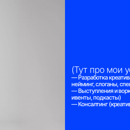
ивенты, подкасты)
— Консалтинг (креатив, контент, с
TG
НЕЛЬЗЯГРАМ*
TG CHAN