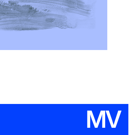
 360, видео, спецпроекты, OOH,
логи, диджитал)
йн и офлайн-конференции,